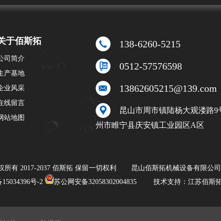
关于佰斯拓
138-6260-5215
公司简介
0512-57576598
生产基地
13862605215@139.com
企业风采
在线留言
昆山市周市镇陆杨大观溇路9
网站地图
州市睢宁县庆安镇工业园区A区
权所有 2017-2037 佰斯拓 保留一切权利
昆山佰斯拓机械设备有限公司
15034396号-2
苏公网安备32058302004835
技术支持：江苏佰斯