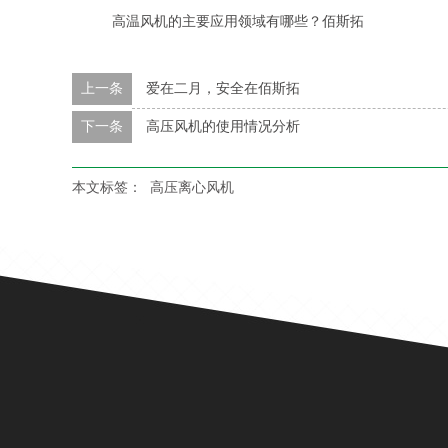
高温风机的主要应用领域有哪些？佰斯拓
上一条
爱在二月，安全在佰斯拓
下一条
高压风机的使用情况分析
本文标签：
高压离心风机