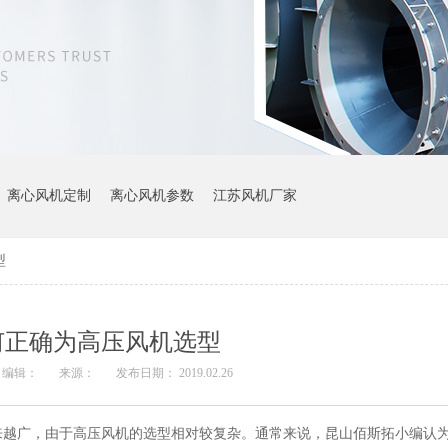
离心风机定制
离心风机参数
江苏风机厂家
型
何正确为高压风机选型
编辑：
来源：
发布日期： 2019.02.26
来越广，由于高压风机的选型相对较复杂。通常来说，昆山佰斯拓小编认