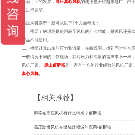
随着工业的发展，
高压离心风机
的使用也变得越来越广，由
机进行选型。
高压风机选型一般可从以下2个方面考虑：
一、需要了解现场是使用高压风机的什么功能，是吸风还是
产品不能使用。
二、根据计算出来的压力和流量，在曲线图上找到同时符合
一般情况不同的工作现场，其对压力和流量的需求事不一样
风机厂家。
昆山佰斯拓
是一家有十八年行业经验的风机厂家
离心风机
。
【相关推荐】
熔喷布高压风机有什么特点？佰斯拓
高压助燃风机在燃烧灶领域的应用-佰斯拓