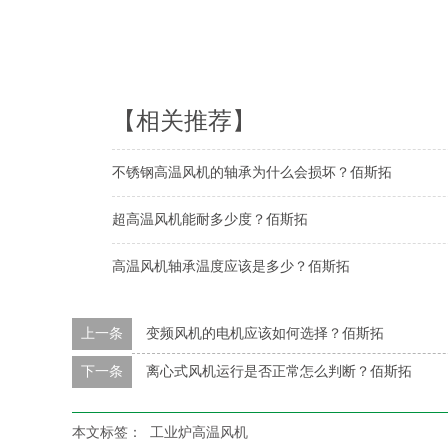
【相关推荐】
不锈钢高温风机的轴承为什么会损坏？佰斯拓
超高温风机能耐多少度？佰斯拓
高温风机轴承温度应该是多少？佰斯拓
上一条
变频风机的电机应该如何选择？佰斯拓
下一条
离心式风机运行是否正常怎么判断？佰斯拓
本文标签：
工业炉高温风机