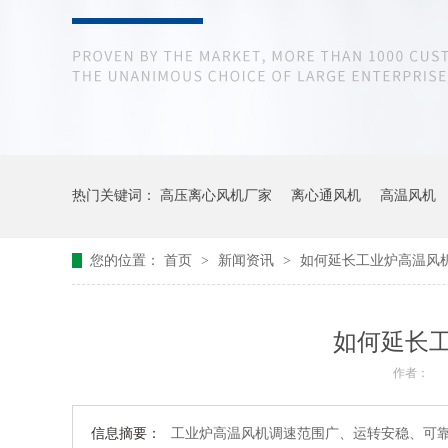
热门关键词：
高压离心风机厂家
离心通风机
高温风机
您的位置：
首页
>
新闻资讯
>
如何延长工业炉高温风
如何延长
作者：
信息摘要：
工业炉高温风机调速范围广、运转安稳、可