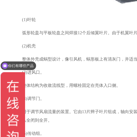
(1)叶轮
弧形轮盖与平板轮盘之间焊接12个后倾翼叶片。由于机翼叶
(2)机壳
整体外壳成蜗型设计，像引风机，蜗形板上有清灰门，并适
你们有哪些产品
(3)进风口。
整体结构为收敛流线型，用螺栓固定在壳体入口侧。
(4)调节门。
用于调节风扇流量的装置。它由13片辫子叶片组成，轴向安
从全闭到全开。
(5)传动组。