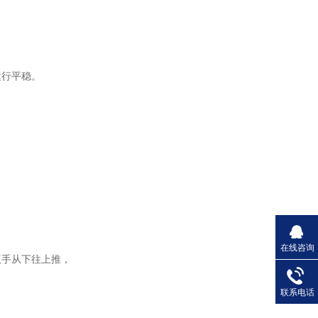
运行平稳。
在线咨询
扳手从下往上推，
联系电话