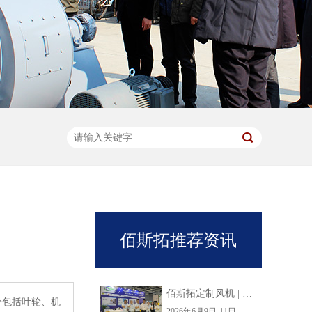
佰斯拓推荐资讯
佰斯拓定制风机 | 世环会 ECOTECH CHINA 2026欢迎莅临7.1H2100展位
分包括叶轮、机
2026年6月9日-11日，全球节能环保领域年度盛会——2026世环会（ECOTECHCHINA2026）在上海国家会展中心盛大启幕。作为特种离心风机定制领域标杆企业，昆山佰斯拓机械设备有限公司（以下简称“佰斯拓”）携全系列高端定制风机解决方案重磅参展，以硬核技术实力与创新产品矩阵，惊艳亮相行业盛会，彰显中国智造的强劲实......