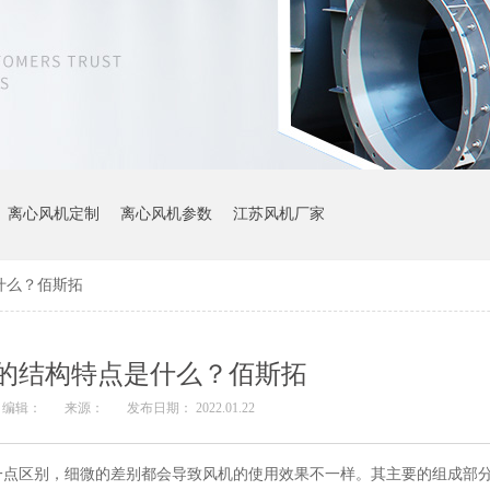
离心风机定制
离心风机参数
江苏风机厂家
什么？佰斯拓
的结构特点是什么？佰斯拓
编辑：
来源：
发布日期： 2022.01.22
一点区别，细微的差别都会导致风机的使用效果不一样。其主要的组成部