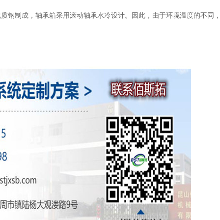
优质钢制成，轴承箱采用滚动轴承水冷设计。因此，由于环境温度的不同