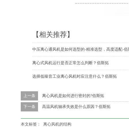
【相关推荐】
中压离心通风机是如何选型的-精准选型，高度适配-佰
离心式风机运行是否正常怎么判断？佰斯拓
选择低噪音工业离心风机时应注意什么？佰斯拓
上一条
离心风机是如何进行密封的?佰斯拓
下一条
高温风机轴承失效是什么原因？佰斯拓
本文标签：
离心风机的结构