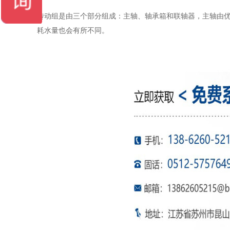
传动组是由三个部分组成：主轴、轴承箱和联轴器，主轴由
耗水量也会有所不同。