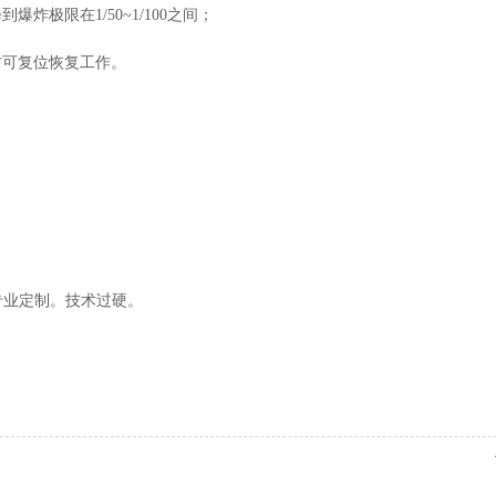
释到爆炸极限在
1/50~1/100
之间；
方可复位恢复工作。
；
，专业定制。技术过硬。