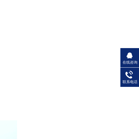
在线咨询
联系电话