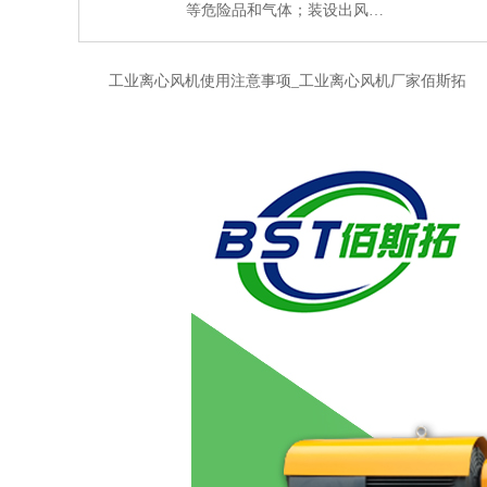
等危险品和气体；装设出风…
工业离心风机使用注意事项
_
工业离心风机厂家佰斯拓