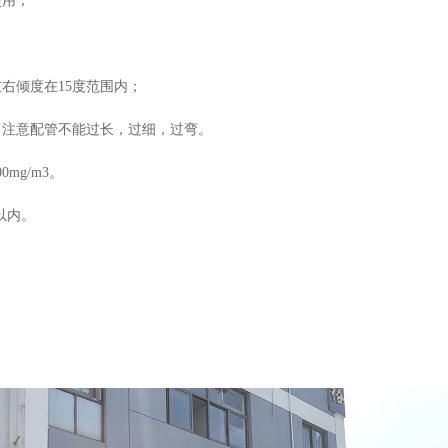
使用；
左右倾度在
15
度范围内；
，注意配管不能过长，过细，过弯。
00mg/m3
。
以内。