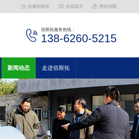
收藏佰斯拓
在线留言
网站地图
佰斯拓服务热线：
138-6260-5215
新闻动态
走进佰斯拓