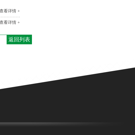
查看详情 +
查看详情 +
返回列表