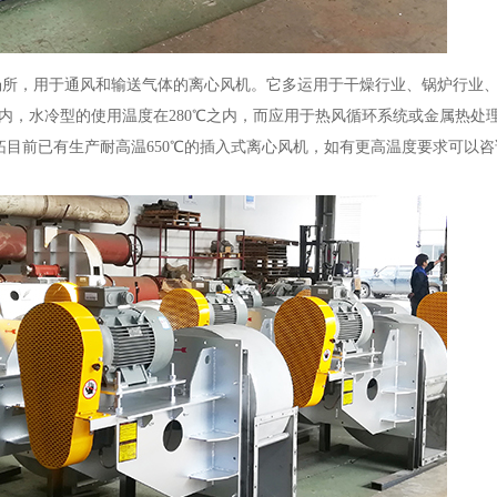
场所，用于通风和输送气体的离心风机。它多运用于
干燥行业、锅炉行业
内，水冷型的使用温度在
280
℃之内，而应用于热风循环系统或金属热处
目前已有生产耐高温650℃的插入式离心风机，如有更高温度要求可以