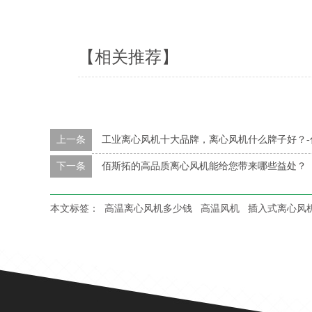
【相关推荐】
上一条
工业离心风机十大品牌，离心风机什么牌子好？-
下一条
佰斯拓的高品质离心风机能给您带来哪些益处？
本文标签：
高温离心风机多少钱
高温风机
插入式离心风