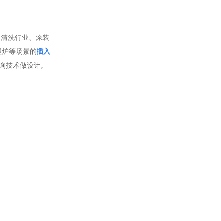
、清洗行业、涂装
理炉等场景的
插入
咨询技术做设计。