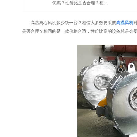
优惠？性价比是否合理？相…
高温离心风机多少钱一台？相信大多数要采购
高温风机
是否合理？
相同的是一款价格合适，性价比高的设备总是会