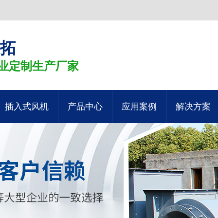
拓
业定制生产厂家
插入式风机
产品中心
应用案例
解决方案