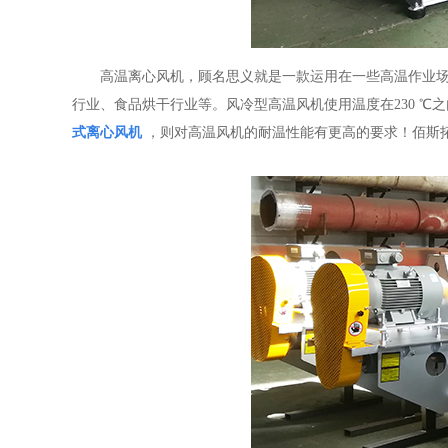
高温离心风机，顾名思义就是一款运用在一些高温
作业
行业、食品烘干行业等。风冷型高温风机使用温度在
230
℃之
式离心风机
，则对高温风机的耐温性能有更高的要求！佰斯拓