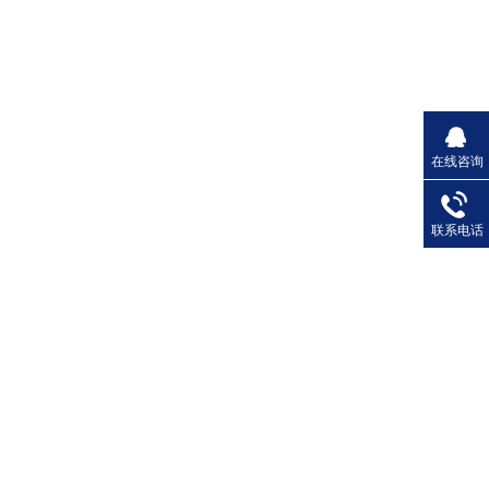
在线咨询
联系电话