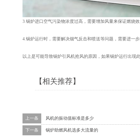
3.锅炉进口空气污染物浓度过高，需要增加风量来保证燃烧
4.锅炉运行时，需要解决烟气反击和喷送等问题，需要进一
以上是可能导致锅炉引风机抢风的原因，如果锅炉运行出现
【相关推荐】
上一条
风机的振动值标准是多少
下一条
锅炉助燃风机选多大流量的