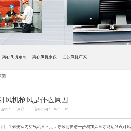
离心风机定制
离心风机参数
江苏风机厂家
原因
引风机抢风是什么原因
编辑：
来源：
发布日期： 2023.11.16
因：1.燃烧室内空气流量不足，导致需要进一步增加风量才能达到设计