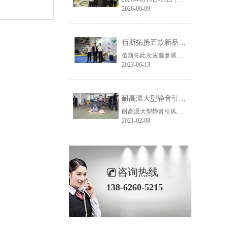
2026-06-09
佰斯拓携五款新品风机亮相上海国际环保展
佰斯拓此次应邀参展，在展会上主要展示了公司的五款新品离心风机，获得了业内广泛的关注。通过现场交流，佰斯拓向广大参展客户展示了新技术和新应用为企业的环保绿色和可持续增长所带来的变化，充分展示了佰斯拓工业离心风机振动低、噪音小等核心技术，发掘了大批潜在客户。
2023-06-13
耐高温大型静音引风机生产厂家_耐850度以下高温_佰斯拓。
耐高温大型静音引风机生产商_耐850度以下高温_佰斯拓。佰斯拓(江苏苏州)机械设备有限公司(生产大型高温离心引风机)自成立以来，始终坚持以人才为本，诚信立业的经营理念，集行业精英于一身，将国外先进的信息技术、管理方法、企业经验与国内企业的具体实际相结合，为企业提供全方位的解决方案，帮助企业提高管理水平......
2021-02-08
咨询热线
138-6260-5215