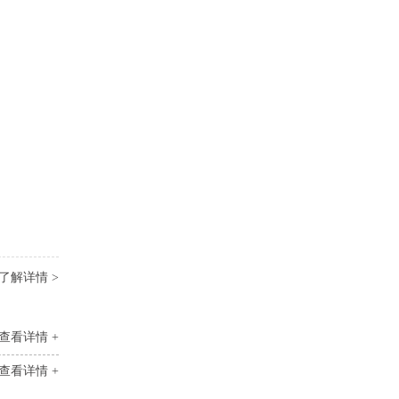
了解详情 >
查看详情 +
查看详情 +