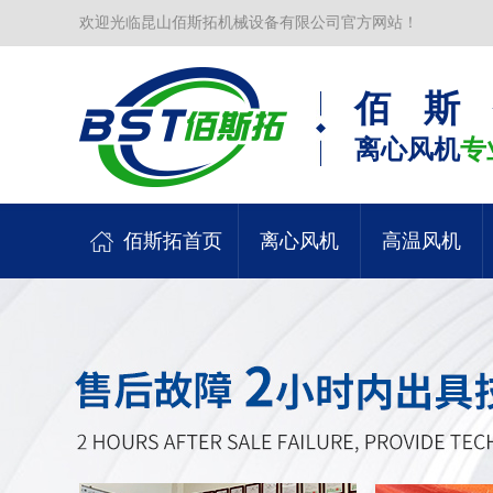
欢迎光临昆山佰斯拓机械设备有限公司官方网站！
佰斯
离心风机
专
佰斯拓首页
离心风机
高温风机