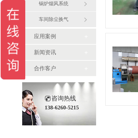
锅炉烟风系统
车间除尘换气
应用案例
新闻资讯
合作客户
咨询热线
138-6260-5215