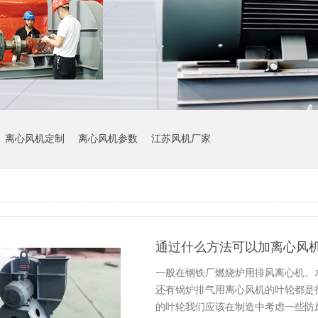
离心风机定制
离心风机参数
江苏风机厂家
通过什么方法可以加离心风
一般在钢铁厂燃烧炉用排风离心机、
还有锅炉排气用离心风机的叶轮都是
的叶轮我们应该在制造中考虑一些防