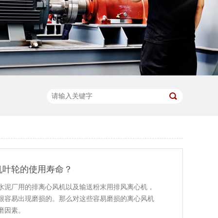
机叶轮的使用寿命？
水泥厂用的排离心风机以及输送粉末用排风离心机，
很容易出现磨损的。那么对这些容易磨损的离心风机
磨因素。