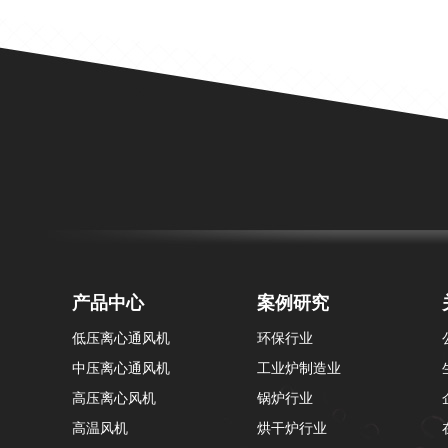
产品中心
案例研究
低压离心通风机
环保行业
中压离心通风机
工业炉制造业
高压离心风机
锅炉行业
高温风机
烘干炉行业