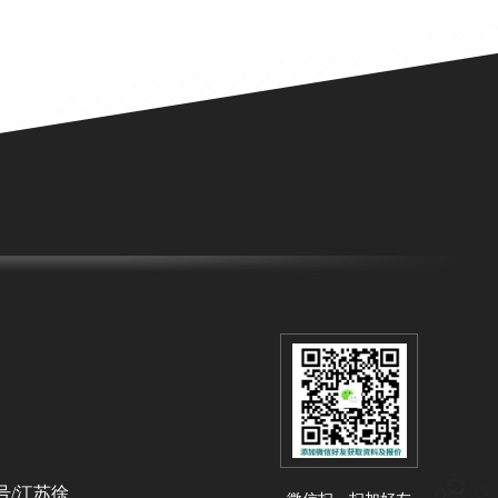
号/江苏徐