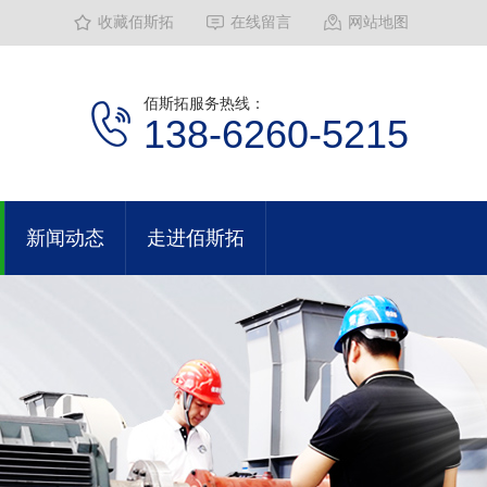
收藏佰斯拓
在线留言
网站地图
佰斯拓服务热线：
138-6260-5215
新闻动态
走进佰斯拓