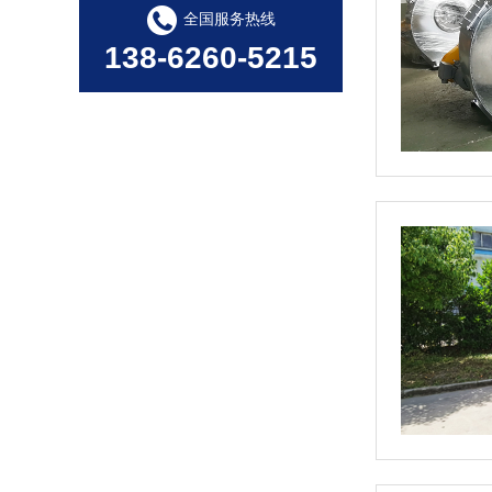
全国服务热线
138-6260-5215