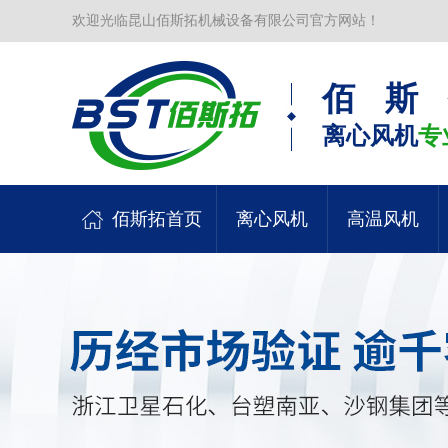
欢迎光临昆山佰斯拓机械设备有限公司官方网站！
佰斯
离心风机
专
佰斯拓首页
离心风机
高温风机