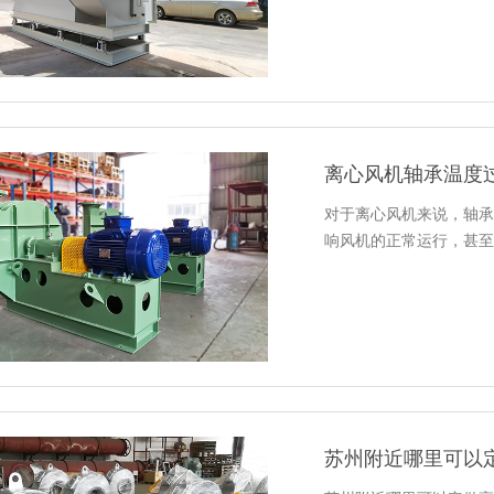
离心风机轴承温度
对于离心风机来说，轴承
响风机的正常运行，甚至
苏州附近哪里可以