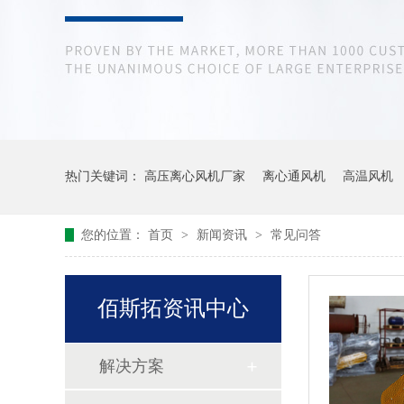
热门关键词：
高压离心风机厂家
离心通风机
高温风机
您的位置：
首页
>
新闻资讯
>
常见问答
佰斯拓资讯中心
解决方案