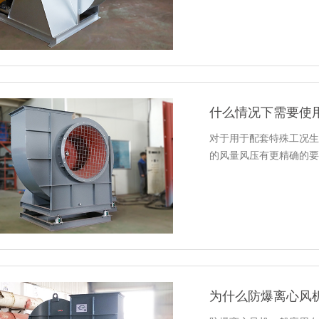
什么情况下需要使
对于用于配套特殊工况生
的风量风压有更精确的要
为什么防爆离心风