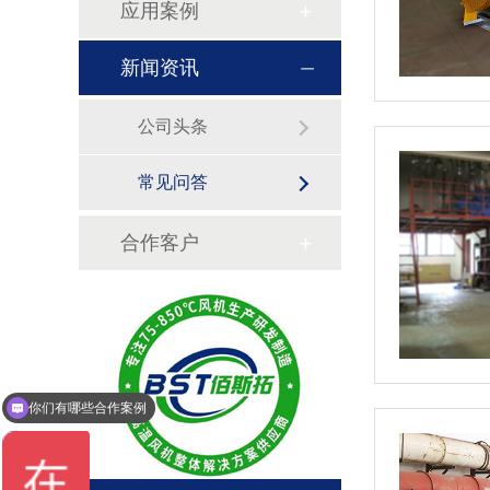
应用案例
新闻资讯
公司头条
常见问答
合作客户
你们有哪些合作案例