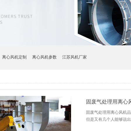
离心风机定制
离心风机参数
江苏风机厂家
固废气处理用离心
固废气处理用离心风机品
但是又有几个人能够说出