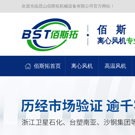
欢迎光临昆山佰斯拓机械设备有限公司官方网站！
佰斯
离心风机
专
佰斯拓首页
离心风机
高温风机