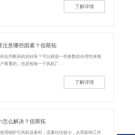
了解详情
要注意哪些因素？佰斯拓
何去判断风机的好坏？可以根据一些参数的合理性来衡
户看重的，也是检验一个风机厂…
了解详情
小怎么解决？佰斯拓
使用锅炉引风机设备时，流量往往较小，从而影响工作