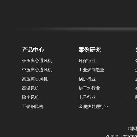
产品中心
案例研究
低压离心通风机
环保行业
中压离心通风机
工业炉制造业
高压离心风机
锅炉行业
高温风机
烘干炉行业
除尘风机
电子行业
不锈钢风机
金属热处理行业
©版