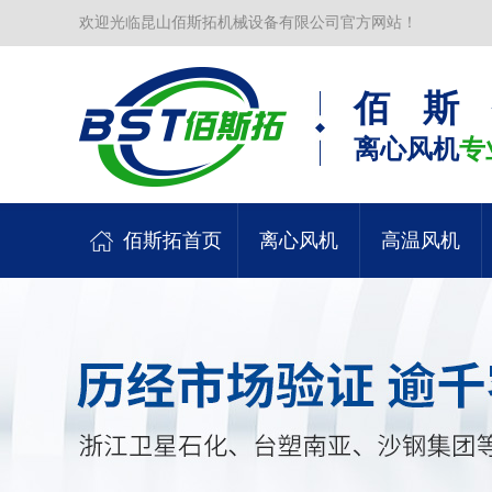
欢迎光临昆山佰斯拓机械设备有限公司官方网站！
佰斯
离心风机
专
佰斯拓首页
离心风机
高温风机