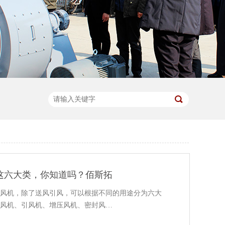
这六大类，你知道吗？佰斯拓
风机，除了送风引风，可以根据不同的用途分为六大
风机、引风机、增压风机、密封风…